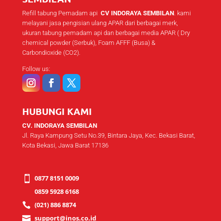
Refill tabung Pemadam api
CV INDORAYA SEMBILAN
. kami
melayani jasa pengisian ulang APAR dari berbagai merk,
ukuran tabung pemadam api dan berbagai media APAR ( Dry
chemical powder (Serbuk), Foam AFFF (Busa) &
Carbondioxide (CO2).
Follow us:
HUBUNGI KAMI
CV. INDORAYA SEMBILAN
Jl. Raya Kampung Setu No.39, Bintara Jaya, Kec. Bekasi Barat,
Kota Bekasi, Jawa Barat 17136
0877 8151 0009

0859 5928 6168
(021) 886 8874

support@inos.co.id
