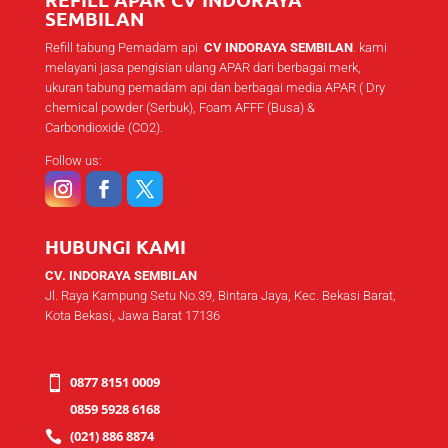
SEMBILAN
Refill tabung Pemadam api
CV INDORAYA SEMBILAN
. kami
melayani jasa pengisian ulang APAR dari berbagai merk,
ukuran tabung pemadam api dan berbagai media APAR ( Dry
chemical powder (Serbuk), Foam AFFF (Busa) &
Carbondioxide (CO2).
Follow us:
HUBUNGI KAMI
CV. INDORAYA SEMBILAN
Jl. Raya Kampung Setu No.39, Bintara Jaya, Kec. Bekasi Barat,
Kota Bekasi, Jawa Barat 17136
0877 8151 0009

0859 5928 6168
(021) 886 8874
