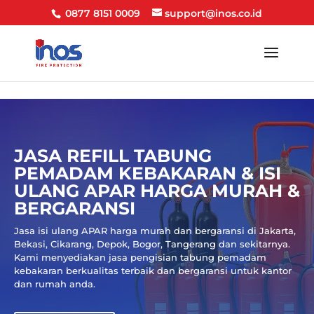
``
`` ``
`` `` `` `` ``
``
`` ``
`` ``
``
0877 8151 0009
support@inos.co.id
JASA REFILL TABUNG
PEMADAM KEBAKARAN & ISI
ULANG APAR HARGA MURAH &
BERGARANSI
Jasa isi ulang APAR harga murah dan bergaransi di Jakarta,
Bekasi, Cikarang, Depok, Bogor, Tangerang dan sekitarnya.
Kami menyediakan jasa pengisian tabung pemadam
kebakaran berkualitas terbaik dan bergaransi untuk kantor
dan rumah anda.