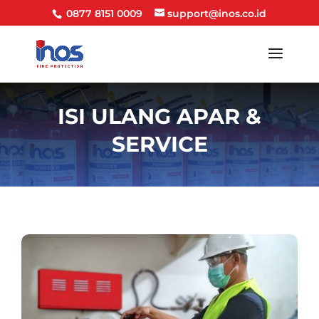
0877 8151 0009
support@inos.co.id
ISI ULANG APAR &
SERVICE