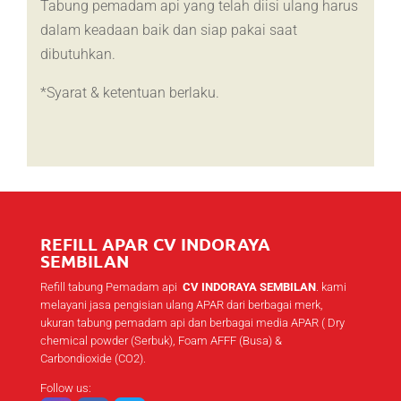
Tabung pemadam api yang telah diisi ulang harus
dalam keadaan baik dan siap pakai saat
dibutuhkan.
*Syarat & ketentuan berlaku.
REFILL APAR CV INDORAYA
SEMBILAN
Refill tabung Pemadam api
CV INDORAYA SEMBILAN
. kami
melayani jasa pengisian ulang APAR dari berbagai merk,
ukuran tabung pemadam api dan berbagai media APAR ( Dry
chemical powder (Serbuk), Foam AFFF (Busa) &
Carbondioxide (CO2).
Follow us: