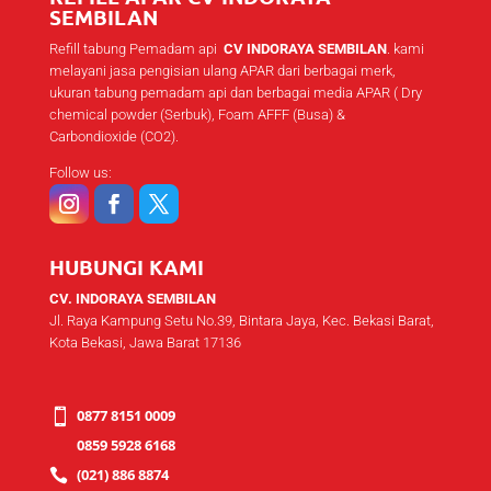
SEMBILAN
Refill tabung Pemadam api
CV INDORAYA SEMBILAN
. kami
melayani jasa pengisian ulang APAR dari berbagai merk,
ukuran tabung pemadam api dan berbagai media APAR ( Dry
chemical powder (Serbuk), Foam AFFF (Busa) &
Carbondioxide (CO2).
Follow us:
HUBUNGI KAMI
CV. INDORAYA SEMBILAN
Jl. Raya Kampung Setu No.39, Bintara Jaya, Kec. Bekasi Barat,
Kota Bekasi, Jawa Barat 17136
0877 8151 0009

0859 5928 6168
(021) 886 8874
