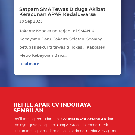
Satpam SMA Tewas Diduga Akibat
Keracunan APAR Kedaluwarsa
29 Sep 2023
Jakarta: Kebakaran terjadi di SMAN 6
Kebayoran Baru, Jakarta Selatan. Seorang
petugas sekuriti tewas di lokasi. Kapolsek
Metro Kebayoran Baru...
read more...
REFILL APAR CV INDORAYA
SEMBILAN
Refill tabung Pemadam api
CV INDORAYA SEMBILAN
. kami
melayani jasa pengisian ulang APAR dari berbagai merk,
ukuran tabung pemadam api dan berbagai media APAR ( Dry