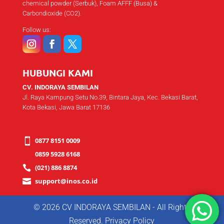
chemical powder (Serbuk), Foam AFFF (Busa) &
Carbondioxide (CO2).
Follow us:
HUBUNGI KAMI
CV. INDORAYA SEMBILAN
Jl. Raya Kampung Setu No.39, Bintara Jaya, Kec. Bekasi Barat,
Kota Bekasi, Jawa Barat 17136
0877 8151 0009

0859 5928 6168
(021) 886 8874

support@inos.co.id

© 2026 CV INDORAYA SEMBILAN - All Rights
Reserved.
Privacy Policy