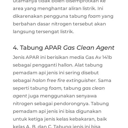
utamanya tidak boleh disemprotkan ke
area yang menghantar aliran listrik. Ini
dikarenakan pengguna tabung
foam
yang
berbahan dasar nitrogen tersebut akan
langsung tersengat listrik.
4. Tabung APAR
Gas Clean Agent
Jenis APAR ini berisikan media Gas Av 141b
sebagai pengganti hallon. Alat tabung
pemadam api jenis ini sering disebut
sebagai
halon free fire extinguisher.
Sama
seperti tabung
foam,
tabung
gas clean
agent
juga menggunakan senyawa
nitrogen sebagai pendorongnya. Tabung
pemadam api jenis ini bisa digunakan
untuk ketiga jenis kelas kebakaran, baik
kelas A, B, dan C. Tabung jenis ini bisa