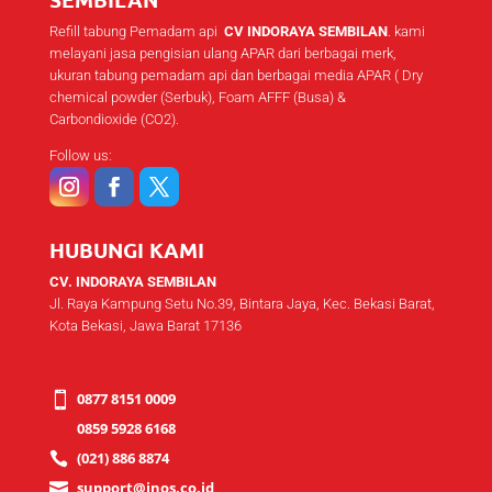
Refill tabung Pemadam api
CV INDORAYA SEMBILAN
. kami
melayani jasa pengisian ulang APAR dari berbagai merk,
ukuran tabung pemadam api dan berbagai media APAR ( Dry
chemical powder (Serbuk), Foam AFFF (Busa) &
Carbondioxide (CO2).
Follow us:
HUBUNGI KAMI
CV. INDORAYA SEMBILAN
Jl. Raya Kampung Setu No.39, Bintara Jaya, Kec. Bekasi Barat,
Kota Bekasi, Jawa Barat 17136
0877 8151 0009

0859 5928 6168
(021) 886 8874

support@inos.co.id
